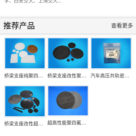
学、西安交大、上海交大...
与环境新材料成果转化基地签约暨揭牌仪
式...
推荐产品
查看更多
氟塑料行业兴氟沙龙...
组织客户体验深州蜜桃采摘...
衡水市委书记新项目开发参观...
桥梁支座纯聚四氟乙烯滑板
桥梁支座改性聚四氟乙烯滑板
汽车高压共轨密封圈
消防小组训练...
衡水安全局长参观...
超高性能聚四氟乙烯滑板
桥梁支座改性超高分子量聚乙烯滑板