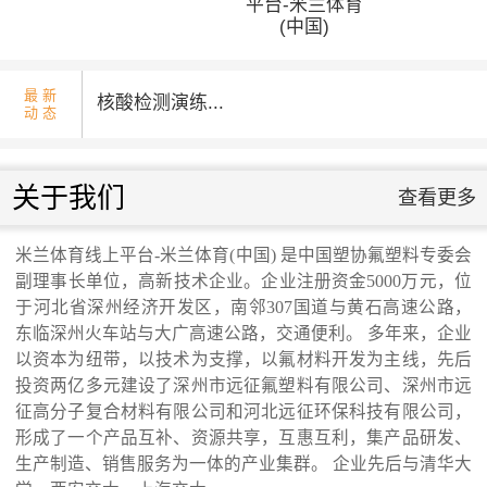
平台-米兰体育
米兰体育线上平台-
(中国)
米兰体育(中国)
米兰体育线上平台-
最 新
核酸检测演练...
动 态
米兰体育(中国)
国庆升旗仪式...
关于我们
查看更多
省发改委领导来我公司调研走访...
米兰体育线上平台-米兰体育(中国) 是中国塑协氟塑料专委会
副理事长单位，高新技术企业。企业注册资金5000万元，位
交通运输行业标准《桥梁支座用高分子材料
于河北省深州经济开发区，南邻307国道与黄石高速公路，
东临深州火车站与大广高速公路，交通便利。 多年来，企业
以资本为纽带，以技术为支撑，以氟材料开发为主线，先后
滑板》 送审稿审查会在京召开...
投资两亿多元建设了深州市远征氟塑料有限公司、深州市远
征高分子复合材料有限公司和河北远征环保科技有限公司，
河北省科学院与远征环保科技有限公司能源
形成了一个产品互补、资源共享，互惠互利，集产品研发、
生产制造、销售服务为一体的产业集群。 企业先后与清华大