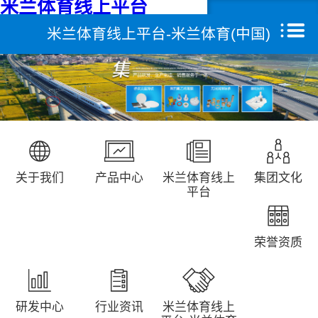
米兰体育线上平台
米兰体育线上平台-米兰体育(中国)
米兰体育线上平台
关于我们
产品中心
远征研发中心
关于我们
产品中心
米兰体育线上
集团文化
创新能力
平台
集团文化
荣誉资质
荣誉资质
新闻动态
研发中心
行业资讯
米兰体育线上