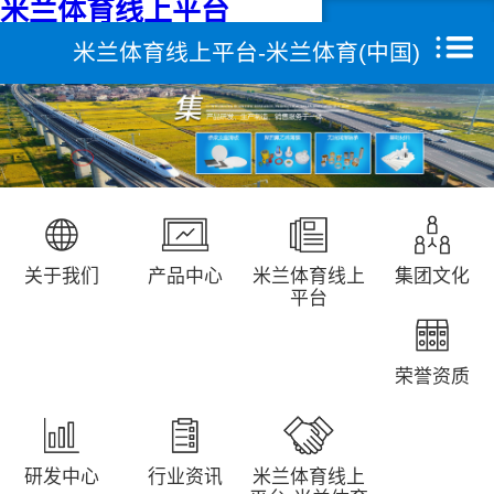
米兰体育线上平台
米兰体育线上平台-米兰体育(中国)
米兰体育线上平台
关于我们
产品中心
远征研发中心
关于我们
产品中心
米兰体育线上
集团文化
创新能力
平台
集团文化
荣誉资质
荣誉资质
新闻动态
研发中心
行业资讯
米兰体育线上