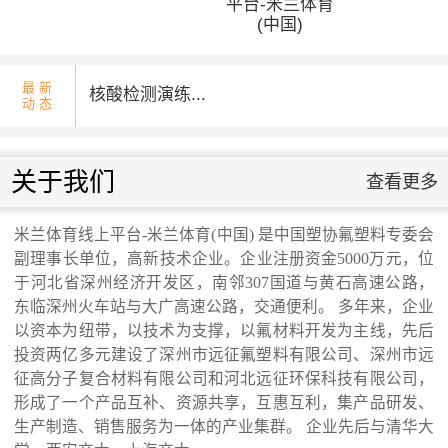
平台-米兰体育
米兰体育线上平台-
(中国)
米兰体育(中国)
米兰体育线上平台-
最 新
核酸检测演练...
动 态
米兰体育(中国)
国庆升旗仪式...
关于我们
查看更多
省发改委领导来我公司调研走访...
米兰体育线上平台-米兰体育(中国) 是中国塑协氟塑料专委会
副理事长单位，高新技术企业。企业注册资金5000万元，位
交通运输行业标准《桥梁支座用高分子材料
于河北省深州经济开发区，南邻307国道与黄石高速公路，
东临深州火车站与大广高速公路，交通便利。 多年来，企业
以资本为纽带，以技术为支撑，以氟材料开发为主线，先后
滑板》 送审稿审查会在京召开...
投资两亿多元建设了深州市远征氟塑料有限公司、深州市远
征高分子复合材料有限公司和河北远征环保科技有限公司，
河北省科学院与远征环保科技有限公司能源
形成了一个产品互补、资源共享，互惠互利，集产品研发、
生产制造、销售服务为一体的产业集群。 企业先后与清华大