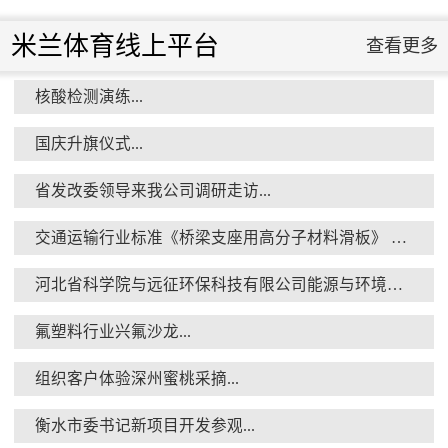
米兰体育线上平台
查看更多
核酸检测演练...
国庆升旗仪式...
省发改委领导来我公司调研走访...
交通运输行业标准《桥梁支座用高分子材料滑板》 送审稿审查会在京召开...
河北省科学院与远征环保科技有限公司能源与环境新材料成果转化基地签约暨揭牌仪式...
氟塑料行业兴氟沙龙...
组织客户体验深州蜜桃采摘...
衡水市委书记新项目开发参观...